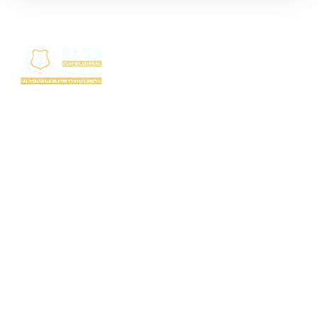
SAGE International School (SIS) isn’t just a school — it’s where excellence
begins. Ranked among the top CBSE schools in Bhopal, SIS is a proud
creation of the SAGE Group of Institutions, a name trusted for transforming
education with purpose and passion.
Rooted in the legacy of the Shri Agrawal Technical Education Society, SIS
is shaping thinkers, dreamers, and doers — ready to lead the world with
confidence, values, and vision.
Useful Links
TC Download
FAQ
Fee Structure