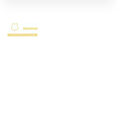
SAGE International School (SIS) isn’t just a school — it’s where excellence
begins. Ranked among the top CBSE schools in Bhopal, SIS is a proud
creation of the SAGE Group of Institutions, a name trusted for transforming
education with purpose and passion.
Rooted in the legacy of the Shri Agrawal Technical Education Society, SIS
is shaping thinkers, dreamers, and doers — ready to lead the world with
confidence, values, and vision.
Useful Links
TC Download
FAQ